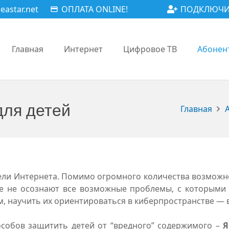
astar.net
ОПЛАТА ONLINE!
ПОДКЛЮЧИ
payment
Главная
Интернет
Цифровое ТВ
Абонен
для детей
Главная
ли Интернета. Помимо огромного количества возможнос
е не осознают все возможные проблемы, с которыми о
, научить их ориентироваться в киберпространстве — в
обов защитить детей от “вредного” содержимого –
Я