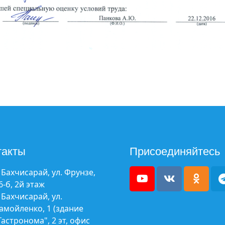
такты
Присоединяйтесь
. Бахчисарай, ул. Фрунзе,
6-б, 2й этаж
. Бахчисарай, ул.
амойленко, 1 (здание
Гастронома", 2 эт, офис