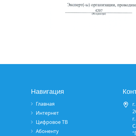
Навигация
Кон
Главная
г
2
Интернет
г
Цифровое ТВ
С
Абоненту
"