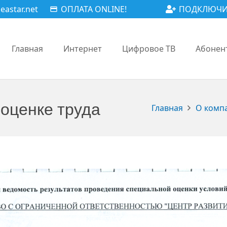
astar.net
ОПЛАТА ONLINE!
ПОДКЛЮЧИ
payment
Главная
Интернет
Цифровое ТВ
Абонен
 оценке труда
Главная
О комп