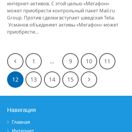
интернет-активов. С этой целью «Мегафон»
может приобрести контрольный пакет Mail.ru
Group. Против сделки вступает шведская Telia.
Усманов объединяет активы «Мегафон» может
приобрести…
1
…
9
10
11
12
13
14
15
Навигация
Главная
Интернет