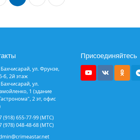
такты
Присоединяйтесь
. Бахчисарай, ул. Фрунзе,
6-б, 2й этаж
. Бахчисарай, ул.
амойленко, 1 (здание
Гастронома", 2 эт, офис
)
7 (918) 655-77-99 (МТС)
7 (978) 048-48-68 (МТС)
dmin@crimeastar.net