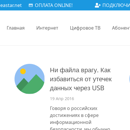
astar.net
ОПЛАТА ONLINE!
ПОДКЛЮЧИ
payment
Главная
Интернет
Цифровое ТВ
Абонен
Ни файла врагу. Как
избавиться от утечек
данных через USB
19 Апр 2016
Говоря о российских
достижениях в сфере
информационной
безопасности, мы обычно