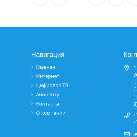
Навигация
Кон
Главная
г
2
Интернет
г
Цифровое ТВ
С
Абоненту
"
Контакты
3
О компании
+
+
a