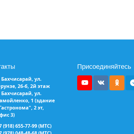
такты
Присоединяйтесь
. Бахчисарай, ул.
рунзе, 26-б, 2й этаж
. Бахчисарай, ул.
амойленко, 1 (здание
Гастронома", 2 эт,
фис 3)
7 (918) 655-77-99 (МТС)
7 (978) 048-48-68 (МТС)