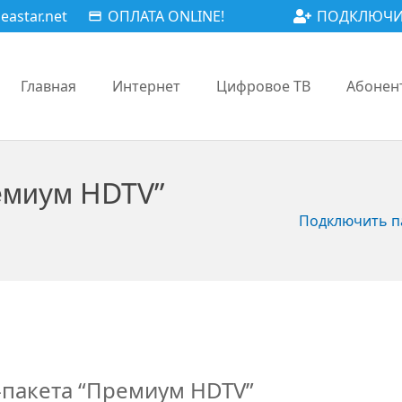
astar.net
ОПЛАТА ONLINE!
ПОДКЛЮЧИ
payment
Главная
Интернет
Цифровое ТВ
Абонен
емиум HDTV”
Подключить па
-пакета “Премиум HDTV”