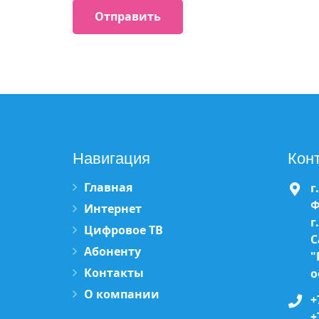
Навигация
Кон
Главная
г
Ф
Интернет
г
Цифровое ТВ
С
Абоненту
"
Контакты
о
О компании
+
+