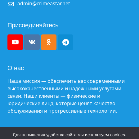
admin@crimeastar.net
Присоединяйтесь
О нас
Наша миссия — обеспечить вас современными
высококачественными и надежными услугами
связи. Наши клиенты — физические и
юридические лица, которые ценят качество
обслуживания и прогрессивные технологии.
Все права защищены. © ООО «ЦРИТ «ГИГАБАЙТ»
Для повышения удобства сайта мы используем cookies.