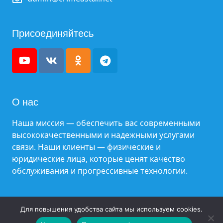
Присоединяйтесь
О нас
Наша миссия — обеспечить вас современными
высококачественными и надежными услугами
связи. Наши клиенты — физические и
юридические лица, которые ценят качество
обслуживания и прогрессивные технологии.
Все права защищены. © ООО «ЦРИТ «ГИГАБАЙТ»
Для повышения удобства сайта мы используем cookies.
2025