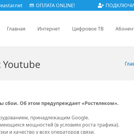
astar.net
ОПЛАТА ONLINE!
ПОДКЛЮЧИ
payment
Главная
Интернет
Цифровое ТВ
Абонен
к Youtube
Гла
ы сбои. Об этом предупреждает «Ростелеком».
борудованием, принадлежащим Google.
имеющихся мощностей (в условиях роста трафика).
зки и качество у всех операторов связи.