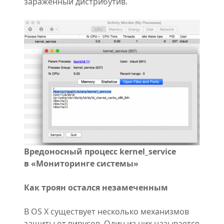
зараженный дистрибутив.
Вредоносный процесс
kernel_service
в «Мониторинге системы»
Как троян остался незамеченным
В OS X существует несколько механизмов
защиты от вирусов. Один из них называется