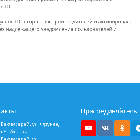
о ПО.
усное ПО сторонних производителей и активировала
ез надлежащего уведомления пользователей и
такты
Присоединяйтесь
. Бахчисарай, ул. Фрунзе,
6-б, 2й этаж
. Бахчисарай, ул.