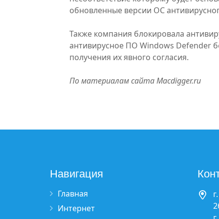
обновленные версии ОС антивирусног
Также компания блокировала антивир
антивирусное ПО Windows Defender б
получения их явного согласия.
По материалам сайта Macdigger.ru
Навигация
Кон
Главная
г
2
Интернет
г