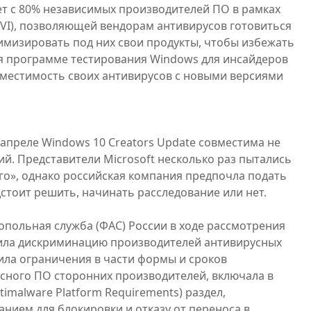
ает с 80% независимых производителей ПО в рамках
 (MVI), позволяющей вендорам антивирусов готовиться
имизировать под них свои продукты, чтобы избежать
я программе тестирования Windows для инсайдеров
вместимость своих антивирусов с новыми версиями
апреле Windows 10 Creators Update совместима не
й. Представители Microsoft несколько раз пытались
го», однако российская компания предпочла подать
стоит решить, начинать расследование или нет.
опольная служба (ФАС) России в ходе рассмотрения
дила дискриминацию производителей антивирусных
ила ограничения в части формы и сроков
сного ПО сторонних производителей, включала в
imalware Platform Requirements) раздел,
анием для блокировки и отказу от переноса в