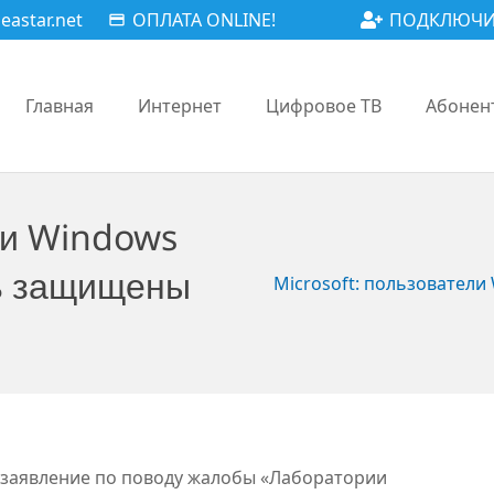
astar.net
ОПЛАТА ONLINE!
ПОДКЛЮЧИ
payment
Главная
Интернет
Цифровое ТВ
Абонен
ли Windows
ь защищены
Microsoft: пользовател
 заявление по поводу жалобы «Лаборатории