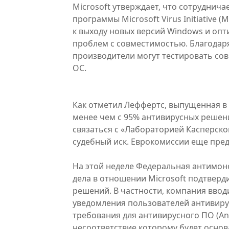
Microsoft утверждает, что сотруднич
программы Microsoft Virus Initiative
к выходу новых версий Windows и опт
проблем с совместимостью. Благодар
производители могут тестировать со
ОС.
Как отметил Леффертс, выпущенная в 
менее чем с 95% антивирусных решени
связаться с «Лабораторией Касперско
судебный иск. Еврокомиссии еще пред
На этой неделе Федеральная антимон
дела в отношении Microsoft подтвер
решений. В частности, компания ввод
уведомления пользователей антивиру
требования для антивирусного ПО (Ant
несоответствие которому будет основ